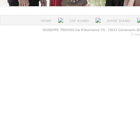
HOME
CHI SIAMO
DOVE SIAMO
GIUSEPPE TROVISO Via M.Buonarroti 7/9 - 70014 Conversano (Ba
© cop