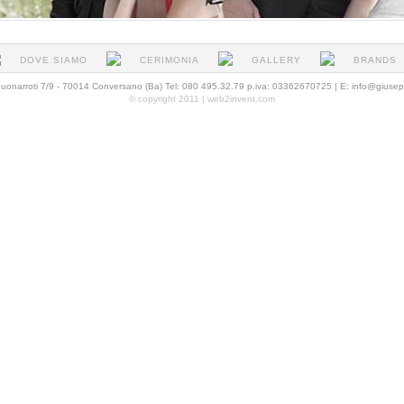
DOVE SIAMO
CERIMONIA
GALLERY
BRANDS
arroti 7/9 - 70014 Conversano (Ba) Tel: 080 495.32.79 p.iva: 03362670725 | E: info@giu
© copyright 2011 | web2invent.com