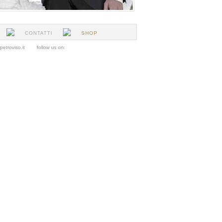
CONTATTI
SHOP
seppetroviso.it
follow us on: